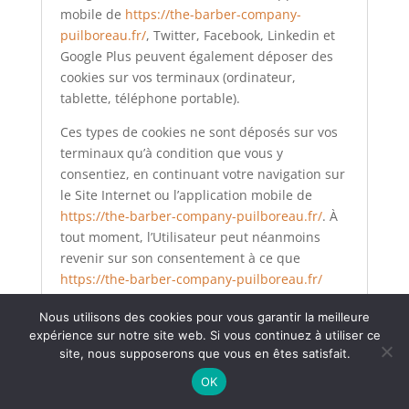
mobile de
https://the-barber-company-
puilboreau.fr/
, Twitter, Facebook, Linkedin et
Google Plus peuvent également déposer des
cookies sur vos terminaux (ordinateur,
tablette, téléphone portable).
Ces types de cookies ne sont déposés sur vos
terminaux qu’à condition que vous y
consentiez, en continuant votre navigation sur
le Site Internet ou l’application mobile de
https://the-barber-company-puilboreau.fr/
. À
tout moment, l’Utilisateur peut néanmoins
revenir sur son consentement à ce que
https://the-barber-company-puilboreau.fr/
dépose ce type de cookies.
Nous utilisons des cookies pour vous garantir la meilleure
Article 9.2. BALISES (“TAGS”)
expérience sur notre site web. Si vous continuez à utiliser ce
INTERNET
site, nous supposerons que vous en êtes satisfait.
OK
https://the-barber-company-puilboreau.fr/
peut employer occasionnellement des balises